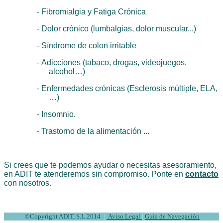
-
Fibromialgia y Fatiga Crónica
-
Dolor crónico (lumbalgias, dolor muscular...)
-
Síndrome de colon irritable
-
Adicciones (tabaco, drogas, videojuegos,
alcohol…)
-
Enfermedades crónicas (Esclerosis múltiple, ELA,
…)
-
Insomnio.
- Trastorno de la alimentación ...
Si crees que te podemos ayudar o necesitas asesoramiento,
en ADIT te atenderemos sin compromiso. Ponte en
contacto
con nosotros.
©
Copyright ADIT, S.L.2014
|
Aviso Legal
|
Guía de Navegación