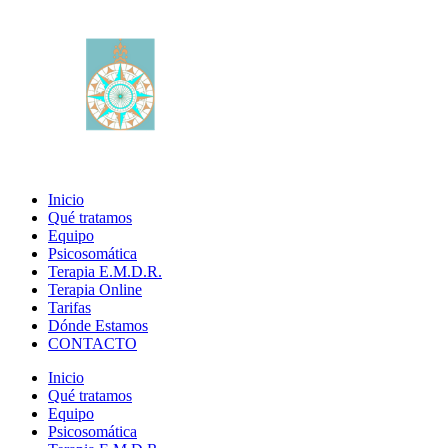
Inicio
Qué tratamos
Equipo
Psicosomática
Terapia E.M.D.R.
Terapia Online
Tarifas
Dónde Estamos
CONTACTO
Inicio
Qué tratamos
Equipo
Psicosomática