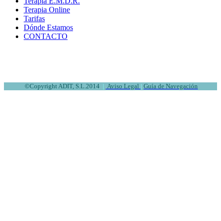
Terapia E.M.D.R.
Terapia Online
Tarifas
Dónde Estamos
CONTACTO
©
Copyright ADIT, S.L.2014
|
Aviso Legal
|
Guía de Navegación