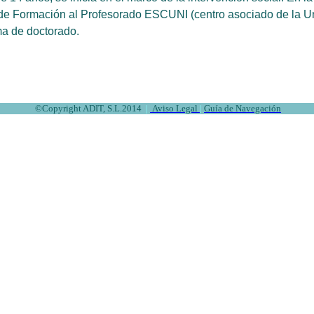
ia de Formación al Profesorado ESCUNI (centro asociado de la 
ma de doctorado.
©
Copyright ADIT, S.L.2014
|
Aviso Legal
|
Guía de Navegación