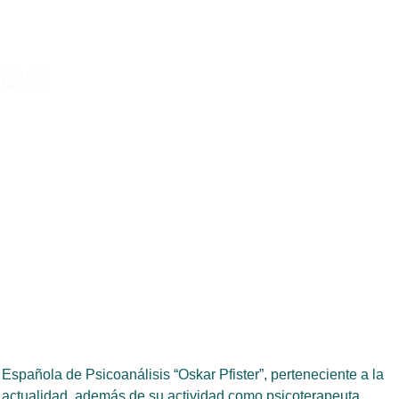
spañola de Psicoanálisis “Oskar Pfister”, perteneciente a la
a actualidad, además de su actividad como psicoterapeuta,