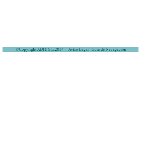
©
Copyright ADIT, S.L.2014
|
Aviso Legal
|
Guía de Navegación