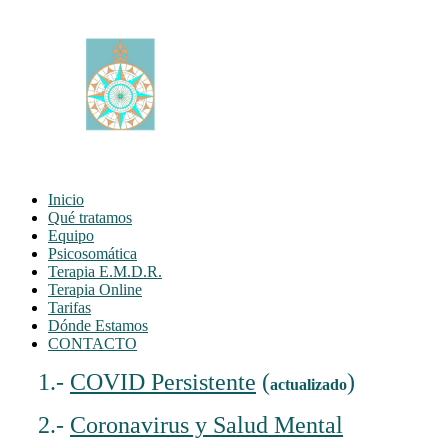
Inicio
Qué tratamos
Equipo
Psicosomática
Terapia E.M.D.R.
Terapia Online
Tarifas
Dónde Estamos
CONTACTO
1.-
COVID Persistente
(
)
actualizado
2.-
Coronavirus y Salud Mental