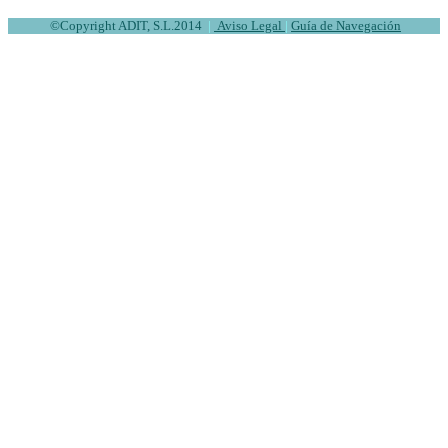
©
Copyright ADIT, S.L.2014
|
Aviso Legal
|
Guía de Navegación